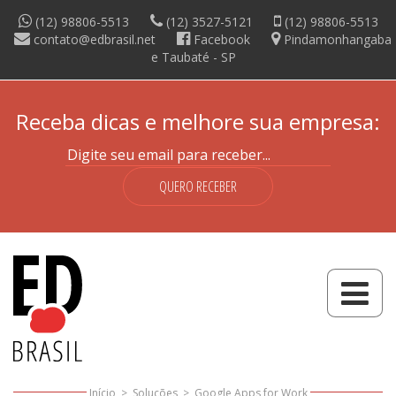
(12) 98806-5513
(12) 3527-5121
(12) 98806-5513
contato@edbrasil.net
Facebook
Pindamonhangaba
e Taubaté -
SP
Receba dicas e melhore sua empresa:
QUERO RECEBER
Início
>
Soluções
>
Google Apps for Work