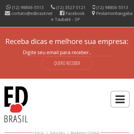
(12) 98806-5513
(12) 3527-5121
(12) 98806-5513
contato@edbrasil.net
Facebook
Pindamonhangaba
e Taubaté -
SP
Receba dicas e melhore sua empresa:
QUERO RECEBER
Início
>
Soluções
>
Marketing Digital